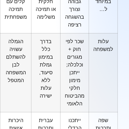
במיוחד
גבוהה
חלקית
קלים עם
ל…
וצורך
או תמיכה
תמיכה
בהשגחה
משלימה
משפחתית
רציפה
עלות
שכר לפי
בדרך
הגמלה
למשפחה
חוק +
כלל
עשויה
מגורים
במימון
להשתלם
וכלכלה;
גמלת
לבן
ייתכן
סיעוד,
המשפחה
מימון
ללא
המטפל
חלקי
עלות
מהביטוח
ישירה
הלאומי
שפה
ייתכנו
עברית
היכרות
ותרבות
הבדלי
ותרבות
אישית