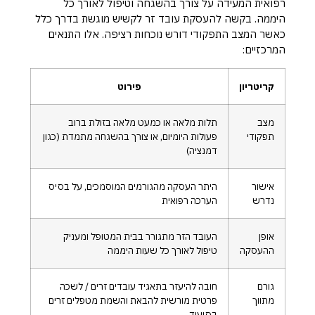
רפואית המעידה על צורך בהשגחה וטיפול לאורך כל
היממה. בקשה להעסקת עובד זר לקשיש מוגשת בדרך כלל
כאשר המצב התפקודי דורש נוכחות רציפה. אלו התנאים
המרכזיים:
קריטריון
פירוט
מצב
תלות מלאה או כמעט מלאה בזולת ברוב
תפקודי
פעולות היומיום, או צורך בהשגחה מתמדת (כגון
דמנציה)
אישור
היתר העסקה מהגורמים המוסמכים, על בסיס
נדרש
הערכה רפואית
אופן
העובד הזר מתגורר בבית המטופל ומעניק
ההעסקה
טיפול לאורך כל שעות היממה
גורם
חובה להיעזר בתאגיד עובדים זרים / לשכה
מתווך
פרטית מורשית להבאת והשמת מטפלים זרים
בסיעוד