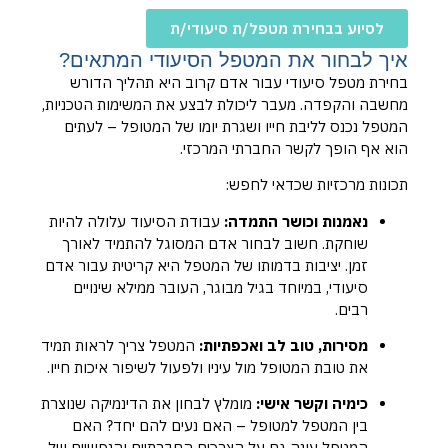
לסיוע בבחירת מטפל/ת סיעודי/ת
איך לבחור את המטפל הסיעודי המתאים?
בחירת מטפל סיעודי עבור אדם קרוב היא תהליך הדורש
מחשבה והקפדה. מעבר ליכולת לבצע את המשימות הטכניות,
המטפל נכנס לליבת חייו ושגרת יומו של המטופל – לעתים
הוא אף הופך לקשר החברתי המרכזי.
תכונות מרכזיות שכדאי לחפש:
נאמנות וכושר התמדה:
עבודת הסיעוד עלולה להיות
שוחקת. חשוב לבחור אדם המסוגל להתמיד לאורך
זמן. יציבות בדמותו של המטפל היא קריטית עבור אדם
סיעודי, במיוחד בגיל מבוגר, העובר ממילא שינויים
רבים.
מסירות, טוב לב ואכפתיות:
המטפל צריך לראות תמיד
את טובת המטופל מול עיניו ולפעול לשיפור איכות חייו.
כימיה וקשר אישי:
מומלץ לבחון את הדינמיקה שנוצרת
בין המטפל למטופל – האם נעים להם יחד? האם
המטפל עונה גם על הצרכים החברתיים והנפשיים של