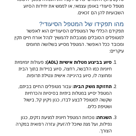
מטפל סיעודי באופן עצמאי, או לממש את יחידות הסיוע
השבועיות להן הם זכאים.
מהו תפקידו של המטפל הסיעודי?
תפקידם הכללי של המטפלים הסיעודיים הוא לאפשר
למטופלים הסובלים ממגבלות להמשיך לנהל אורח חיים תקין
ומכובד ככל האפשר. המטפל מסייע בשלושה תחומים
עיקריים:
סיוע בביצוע מטלות אישיות (ADL):
פעולות יומיומיות
חיוניות כמו הלבשה, רחצה, סיוע בניידות בתוך הבית
ומחוצה לו, סיוע בהיגיינה אישית ונטילת תרופות.
תחזוקת משק הבית:
עבור מטופלים החיים בביתם,
המטפל יסייע במטלות ביתיות בסיסיות והכרחיות
שקשה למטופל לבצע לבדו, כגון ניקיון קל, בישול
ושטיפת כלים.
השגחה:
נוכחות המטפל חיונית למניעת נזקים, כגון
נפילות, ועל מנת שיוכל להזעיק עזרה רפואית במקרה
הצורך.