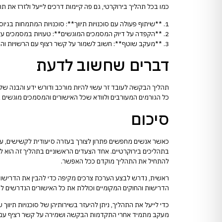
כמו בכל תהליך בירוקרטי, גם פה קיימות דרכים לייעל ולזרז את 
1. **שיתוף פעולה עם סוכנויות תיווך**: סוכנויות המתמחות בגיוס עובדים זרים יכולות להוזיל את הזמן והמאמץ הכרוכים בתהליך.
2. **הקפדה על דיוק המסמכים המוגשים**: טעויות במסמכים עלולות לגרום לעיכובים משמעותיים, ולכן חשוב להקפיד על הפרטים.
3. **מעקב שוטף**: חשוב לשמור על קשר רצוף עם הרשויות והסוכנויות ולבדוק באופן תדיר את מצב הבקשה.
דברים שחשוב לדעת
תהליך הבקשה לעובד זר עשוי להיות מורכב ודורש ידע והבנה של
כל הגורמים המעורבים ולוודא שכל האישורים והמסמכים מוגשים בצ
סיכום
כאשר אנשים מחפשים פתרון לצורך בעזרה סיעודית לקשישים, עולו
בתהליכים בירוקרטיים. אחד הצעדים הראשוניים בתהליך זה הוא 
להתחיל את התהליך מוקדם ככל האפשר.
ראשית, נדרש לבצע הערכת צרכים מקיפה כדי להבין את הדרישות
הדרישות והחוקים המקומיים וכוללת את כל האישורים הנדרשים ל
כדי לייעל את התהליך, ניתן להיעזר בשירותיהן של סוכנויות תיו
מעקב מתמיד אחרי התקדמות הבקשה ושמירה על קשר רציף עם הרש