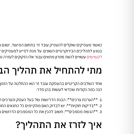
כאשר מעסיקים שוקלים להעסיק עובד זר בתחום הסיעוד, ישנם 
בנוגע לתהליכים הבירוקרטיים השונים. על מנת לסייע למעסיקים 
לקשישים
עשויים להוות פתרון מתאים עבור אלו הזקוקים לעזרה נ
מתי להתחיל את תהליך ה
אחד השלבים הקריטיים בהעסקת עובד זר הוא ההחלטה על הזמן הנ
הנה כמה נקודות שכדאי לעשות בהן סדר:
1. **הערכת צרכים**: הבנת הדרישות של בעל העסק והצרכים הפרטיים של הקשיש כדי להחליט האם עובד זר הוא הפתרון הנכון.
2. **בדיקות חוקיות**: יש לבדוק האם מתקיימים כל התנאים החוקיים להעסקת עובד זר, כולל היתר עבודה ואישורים נוספים.
3. **הגשת מסמכים**: חשוב להכין את כל המסמכים הדרושים מראש ולהגישם בזמן כדי למנוע עיכובים מיותרים בתהליך.
איך לזרז את התהליך?