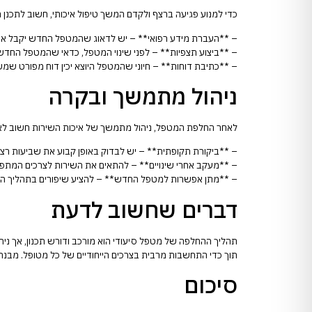
כדי למנוע פגיעה ברצף ולקדם המשך טיפול איכותי, חשוב לתכנ
– **העברת מידע רפואי** – יש לדאוג שהמטפל החדש יקבל את כ
– **ביצוע תצפיות** – לפני שינוי המטפל, כדאי שהמטפל החדש 
– **כתיבת דוחות** – חיוני שהמטפל היוצא יכין דוח מפורט שמשל
ניהול מתמשך ובקרה
לאחר החלפת המטפל, ניהול מתמשך של איכות השירות חשוב לא
– **ביקורת תקופתית** – יש לבדוק באופן קבוע את שביעות ר
– **מעקב אחרי שינויים** – להתאים את השירות לצרכים המתפ
– **מתן אפשרות למטפל החדש** – להציע שיפורים בתהליך הטי
דברים שחשוב לדעת
תהליך ההחלפה של מטפל סיעודי הוא מורכב ודורש תכנון, אך ני
תוך כדי התחשבות מרבית בצרכים הייחודיים של כל מטופל. מבנה
סיכום