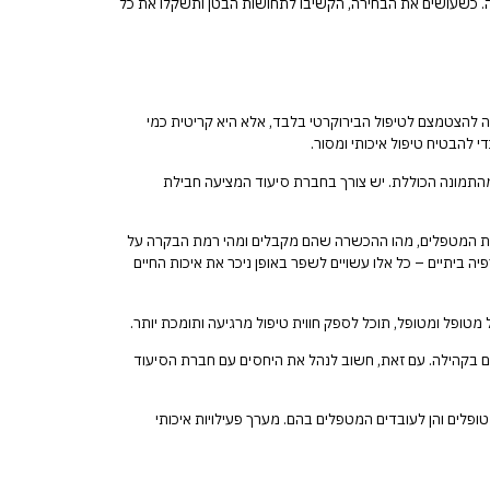
ברה. כשעושים את הבחירה, הקשיבו לתחושות הבטן ותשקלו את כל
ה להצטמצם לטיפול הבירוקרטי בלבד, אלא היא קריטית כמי
להבטיח טיפול איכותי ומסור.
 מהתמונה הכוללת. יש צורך בחברת סיעוד המציעה חבילת
איכות המטפלים, מהו ההכשרה שהם מקבלים ומהי רמת הבקרה על
ה ביתיים – כל אלו עשויים לשפר באופן ניכר את איכות החיים
ופל ומטופל, תוכל לספק חווית טיפול מרגיעה ותומכת יותר.
ים בקהילה. עם זאת, חשוב לנהל את היחסים עם חברת הסיעוד
טופלים והן לעובדים המטפלים בהם. מערך פעילויות איכותי