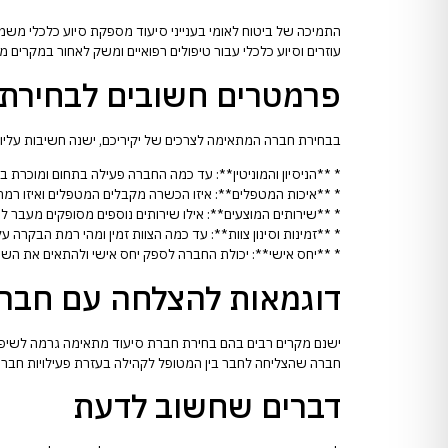
התמיכה של ביטוח לאומי בענייני סיעוד מספקת סיוע כלכלי משמעותי
עוזרים וסיוע כלכלי עבור טיפולים רפואיים ומשק לאחור במקרים 
פרמטרים חשובים לבחירת 
בבחירת חברה המתאימה לצרכים של יקיריכם, ישנה חשיבות עליו
* **הניסיון והמוניטין**: עד כמה החברה פעילה בתחום ומוכרת ב
* **איכות המטפלים**: איזו הכשרה מקבלים המטפלים ואיזו רמת
* **שירותים המוצעים**: אילו שירותים נוספים מסופקים מעבר לט
* **זמינות וסינון צוות**: עד כמה הצוות זמין ומהי רמת הבקרה על
* **יחס אישי**: יכולת החברה לספק יחס אישי ולהתאים את השיר
דוגמאות להצלחה עם חברו
ישנם מקרים רבים בהם בחירת חברת סיעוד מתאימה גרמה לשיפור נ
חברה שהצליחה לחבר בין המטופל לקהילה בעזרת פעילויות חברת
דברים שחשוב לדעת