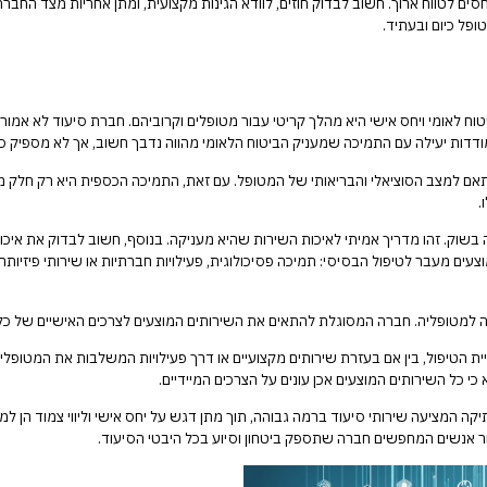
סים לטווח ארוך. חשוב לבדוק חוזים, לוודא הגינות מקצועית, ומתן אחריות מצד הח
פל כיום ובעתיד.
ח לאומי ויחס אישי היא מהלך קריטי עבור מטופלים וקרוביהם. חברת סיעוד לא אמור
ות יעילה עם התמיכה שמעניק הביטוח הלאומי מהווה נדבך חשוב, אך לא מספיק כדי 
בהתאם למצב הסוציאלי והבריאותי של המטופל. עם זאת, התמיכה הכספית היא רק חלק
.
שלה בשוק. זהו מדריך אמיתי לאיכות השירות שהיא מעניקה. בנוסף, חשוב לבדוק את 
ם מעבר לטיפול הבסיסי: תמיכה פסיכולוגית, פעילויות חברתיות או שירותי פיזיותרפי
 למטופליה. חברה המסוגלת להתאים את השירותים המוצעים לצרכים האישיים של כל מט
ית הטיפול, בין אם בעזרת שירותים מקצועיים או דרך פעילויות המשלבות את המטופל
 כי כל השירותים המוצעים אכן עונים על הצרכים המיידיים.
יקה המציעה שירותי סיעוד ברמה גבוהה, תוך מתן דגש על יחס אישי וליווי צמוד הן למ
ר אנשים המחפשים חברה שתספק ביטחון וסיוע בכל היבטי הסיעוד.