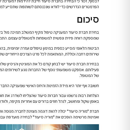
לבסוף, זכור כי הבחירה בחברת סיעוד חייבת להידמות למערכת יח
הפרמטרים הנדרשים כדי לוודא שנכנסתם לשותפות שתסייע למטו
סיכום
בחירת חברת סיעוד המעניקה טיפול מקיף המשלב תמיכה מול ביטו
שמספקת רווחה פיזית ונפשית למשפחות ולמטופלים עצמם. התמודד
הביטוח הלאומי מסייע כספית במימון טיפולים ועזרה יומיומית, 
שירותים רחבה וכוללת, המותאמת לכל פרט הצרכים הייחודיים שלו
בבחירת חברת סיעוד יש לבחון קודם כל את המוניטין והניסיון 
פעילותם. אספקט משמעותי נוסף של החברות נוגע לשירותים המוצעי
של המטופל.
חשובה אף יותר היא מידת הזמינות והיחס האישי שמעניקה החברה
הצלחות רבות נרשמו עבור חברות סיעוד שהצליחו לשדרג את חווי
באופן שקול ומחושב, לנהל חוזים ברורים עם אחריות מקיפה, ולוודא
חברת "מוריה סיעוד" יכולה להוות דוגמה מצוינת לחברה מנוסה וות
ואמינות מרשימה הופכים את "מוריה סיעוד" לבחירה מועדפת עבו