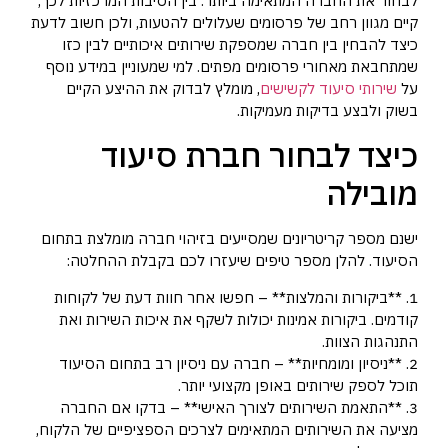
לבחור את החברה המתאימה ביותר. בין הסיבות המרכזיות לכך,
קיים מגוון רחב של פרסומים שעלולים להטעות, ולכן חשוב לדעת
כיצד להבחין בין חברה שמספקת שירותים איכותיים לבין כזו
שמתחבאת מאחורי פרסומים מפתים. למי שמעוניין במידע נוסף
על
שירותי סיעוד לקשישים
, מומלץ לבדוק את ההיצע הקיים
בשוק ולבצע בדיקות מעמיקות.
כיצד לבחור חברת סיעוד
מובילה
ישנם מספר קריטריונים שמסייעים בזיהוי חברה מומלצת בתחום
הסיעוד. להלן מספר טיפים שיעזרו לכם בקבלת ההחלטה:
1. **ביקורות והמלצות** – חפשו אחר חוות דעת של לקוחות
קודמים. ביקורות אמינות יכולות לשקף את איכות השירות ואת
התנהגות הצוות.
2. **ניסיון ומומחיות** – חברה עם ניסיון רב בתחום הסיעוד
תוכל לספק שירותים באופן מקצועי יותר.
3. **התאמת השירותים לצורך האישי** – בדקו אם החברה
מציעה את השירותים המתאימים לצרכים הספציפיים של הלקוח,