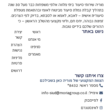
מוריה שירותי סיעוד ביתי מלווה אלפי משפחות כבר מעל 30 שנה
בתהליך קבלת גמלת סיעוד מביטוח לאומי ובהתאמת מטפלת
סיעודית אישית – לאבא, לאמא או לסבתא, בדיוק לפי הצרכים.
זמינות גבוהה, יחס חם, וליווי מקצועי מהשלב הראשון – כי
ההורים שלכם בידיים טובות.
ניווט באתר
ראשי
יצירת
קשר
מי אנחנו
הצהרת
סניפינו
נגישות
מאמרים
מדיניות
פרטיות
דרושים
צרו איתנו קשר
הצוות המקצועי של מוריה כאן בשבילכם
מספר ראשי: 8432*
אימייל: info-siud@moriagroup.co.il
לפייסבוק
לאינסטגרם